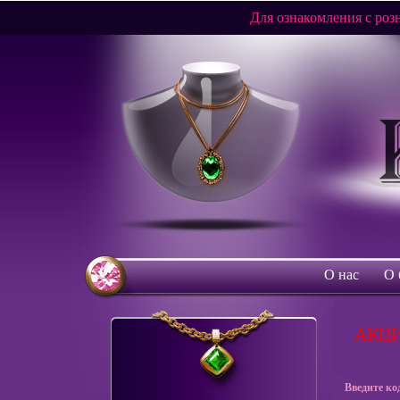
Для ознакомления с ро
О нас
О 
АКЦИ
Введите ко