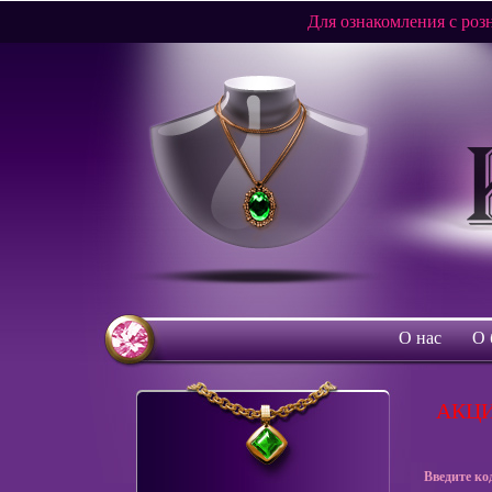
Для ознакомления с ро
О нас
О 
АКЦИ
Введите ко